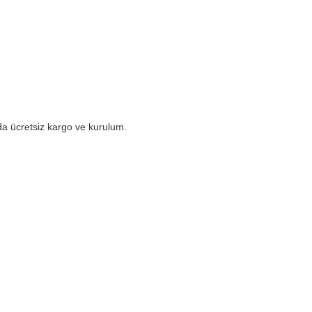
da ücretsiz kargo ve kurulum.
gördüğünüz noktaları öneri formunu kullanarak tarafımıza iletebilirsiniz.
Bu ürüne ilk yorumu siz yapın!