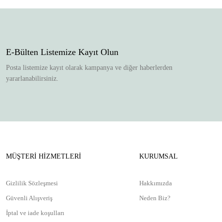
Ürün resmi kalitesiz, bozuk veya görüntülenemiyor.
Ürün açıklamasında eksik bilgiler bulunuyor.
Ürün bilgilerinde hatalar bulunuyor.
Ürün fiyatı diğer sitelerden daha pahalı.
E-Bülten Listemize Kayıt Olun
Bu ürüne benzer farklı alternatifler olmalı.
Posta listemize kayıt olarak kampanya ve diğer haberlerden
yararlanabilirsiniz.
MÜŞTERİ HİZMETLERİ
KURUMSAL
Gizlilik Sözleşmesi
Hakkımızda
Güvenli Alışveriş
Neden Biz?
İptal ve iade koşulları