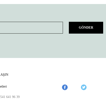
GÖNDER
LAŞIN
tleri
0541 641 96 39