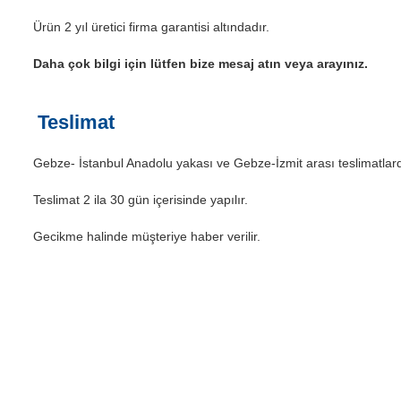
Ürün 2 yıl üretici firma garantisi altındadır.
Daha çok bilgi için lütfen bize mesaj atın veya arayınız.
Teslimat
Gebze- İstanbul Anadolu yakası ve Gebze-İzmit arası teslimatlar
Teslimat 2 ila 30 gün içerisinde yapılır.
Gecikme halinde müşteriye haber verilir.
Bu ürünün fiyat bilgisi, resim, ürün açıklamalarında ve diğer konularda yetersiz 
Görüş ve önerileriniz için teşekkür ederiz.