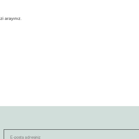
izi arayınız.
 gördüğünüz noktaları öneri formunu kullanarak tarafımıza iletebilirsiniz.
Bu ürüne ilk yorumu siz yapın!
Yorum Yaz