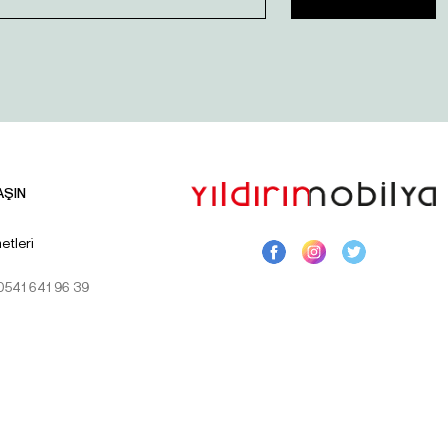
AŞIN
etleri
 0541 641 96 39