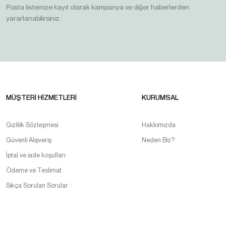
Posta listemize kayıt olarak kampanya ve diğer haberlerden
yararlanabilirsiniz.
MÜŞTERİ HİZMETLERİ
KURUMSAL
Gizlilik Sözleşmesi
Hakkımızda
Güvenli Alışveriş
Neden Biz?
İptal ve iade koşulları
Ödeme ve Teslimat
Sıkça Sorulan Sorular