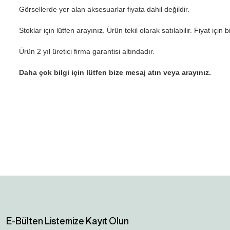
Görsellerde yer alan aksesuarlar fiyata dahil değildir.
Stoklar için lütfen arayınız. Ürün tekil olarak satılabilir. Fiyat için b
Ürün 2 yıl üretici firma garantisi altındadır.
Daha çok bilgi için lütfen bize mesaj atın veya arayınız.
Bu ürünün fiyat bilgisi, resim, ürün açıklamalarında ve diğer konularda yetersiz
Görüş ve önerileriniz için teşekkür ederiz.
Ürün resmi kalitesiz, bozuk veya görüntülenemiyor.
Ürün açıklamasında eksik bilgiler bulunuyor.
Ürün bilgilerinde hatalar bulunuyor.
Ürün fiyatı diğer sitelerden daha pahalı.
E-Bülten Listemize Kayıt Olun
Bu ürüne benzer farklı alternatifler olmalı.