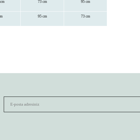
 cm
73 cm
95 cm
cm
95 cm
73 cm
gördüğünüz noktaları öneri formunu kullanarak tarafımıza iletebilirsiniz.
Bu ürüne ilk yorumu siz yapın!
Yorum Yaz