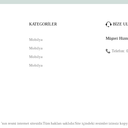
Gönder
KATEGORİLER
BİZE U
Müşteri Hizme
Mobilya
Mobilya
Telefon: 
Mobilya
Mobilya
nın resmi internet sitesidir.Tüm hakları saklıdır.Site içindeki resimler izinsiz k