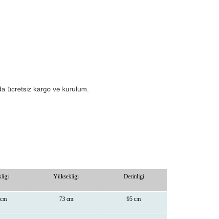
da ücretsiz kargo ve kurulum.
ligi
Yüksekligi
Derinligi
 cm
73 cm
95 cm