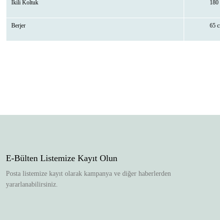
İkili Koltuk
180
Berjer
65 
Bu ürünün fiyat bilgisi, resim, ürün açıklamalarında ve diğer konularda yetersiz 
Görüş ve önerileriniz için teşekkür ederiz.
Ürün resmi kalitesiz, bozuk veya görüntülenemiyor.
Ürün açıklamasında eksik bilgiler bulunuyor.
Ürün bilgilerinde hatalar bulunuyor.
Ürün fiyatı diğer sitelerden daha pahalı.
E-Bülten Listemize Kayıt Olun
Bu ürüne benzer farklı alternatifler olmalı.
Posta listemize kayıt olarak kampanya ve diğer haberlerden
yararlanabilirsiniz.