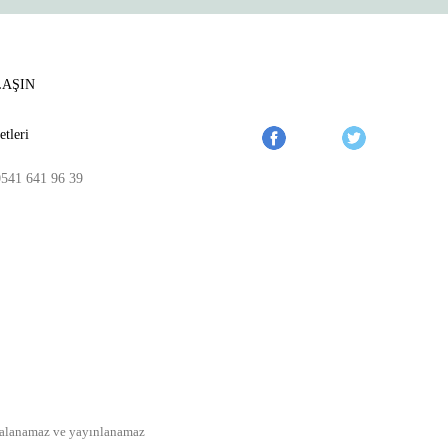
LAŞIN
tleri
0541 641 96 39
opyalanamaz ve yayınlanamaz