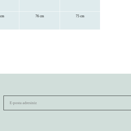
 cm
76 cm
75 cm
gördüğünüz noktaları öneri formunu kullanarak tarafımıza iletebilirsiniz.