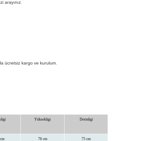
izi arayınız.
da ücretsiz kargo ve kurulum.
ligi
Yüksekligi
Derinligi
 cm
76 cm
75 cm